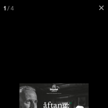
×
1
/ 4